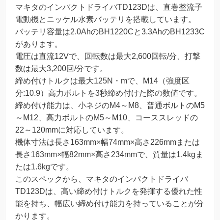
マキタのインパクトドライバTD123Dは、直巻整流子
電動機とニッケル水素バッテリを搭載しています。
バッテリ容量は2.0AhのBH1220Cと3.3AhのBH1233C
があります。
電圧は直流12Vで、回転数は最大2,600回転/分、打撃
数は最大3,200回/分です。
締め付けトルクは最大125N・mで、M14（強度区
分:10.9）高力ボルトを3秒締め付けた際の数値です。
締め付け能力は、小ネジのM4～M8、普通ボルトのM5
～M12、高力ボルトのM5～M10、コーススレッドの
22～120mmに対応しています。
機体寸法は長さ163mm×幅74mm×高さ226mmまたは
長さ163mm×幅82mm×高さ234mmで、質量は1.4kgま
たは1.6kgです。
このスペックから、マキタのインパクトドライバ
TD123Dは、高い締め付けトルクを発揮する優れた性
能を持ち、幅広い締め付け能力を持っていることが分
かります。