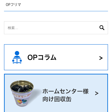
OPフリマ
検
索: