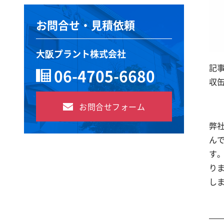
お問合せ・見積依頼
大阪プラント株式会社
記
06-4705-6680
収
お問合せフォーム
弊
ん
す
り
し