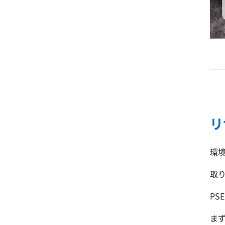
リ
環
取
P
ま