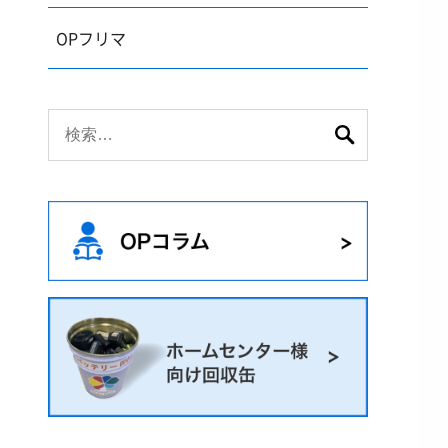
OPフリマ
検
索: