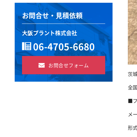
お問合せ・見積依頼
大阪プラント株式会社
06-4705-6680
お問合せフォーム
茨
全
■
メ
形式