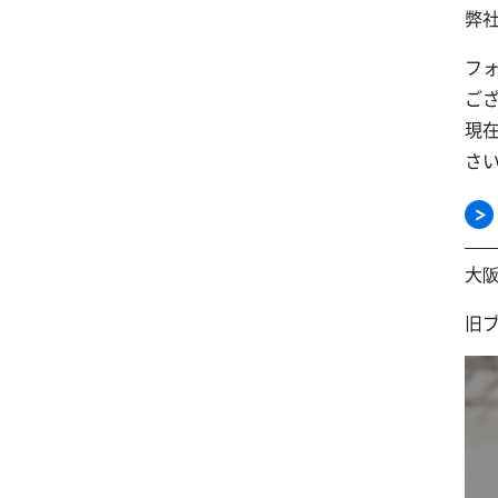
弊
フ
ご
現
さ
大
旧