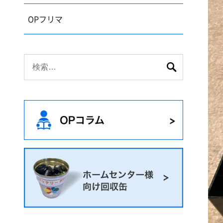
OPフリマ
検
索: