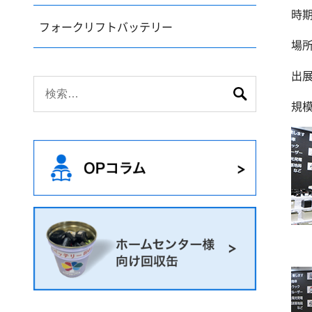
時期
フォークリフトバッテリー
場
出
検
索:
規模